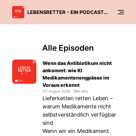
LEBENSRETTER - EIN PODCAST DER BJÖRN STEIGER STIFTUNG
Alle Episoden
Wenn das Antibiotikum nicht
ankommt: wie KI
Medikamentenengpässe im
Voraus erkennt
07. August 2026
‧
38m 40s
Lieferketten retten Leben –
warum Medikamente nicht
selbstverständlich verfügbar
sind
Wenn wir ein Medikament